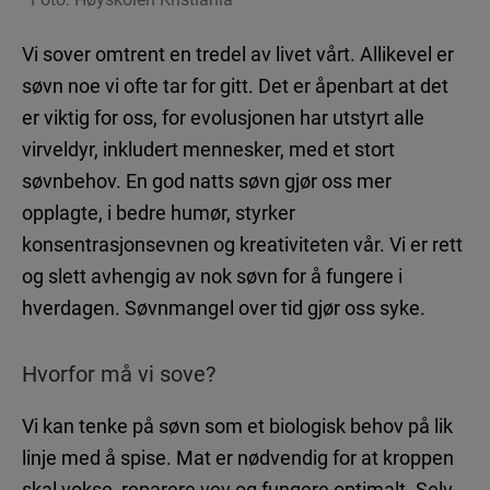
Autisme – hva vet vi?
Søvnproblemer som følge av autisme
Vi sover omtrent en tredel av livet vårt. Allikevel er
søvn noe vi ofte tar for gitt. Det er åpenbart at det
er viktig for oss, for evolusjonen har utstyrt alle
virveldyr, inkludert mennesker, med et stort
HJERNEHELSE
søvnbehov. En god natts søvn gjør oss mer
opplagte, i bedre humør, styrker
Nyheter
konsentrasjonsevnen og kreativiteten vår. Vi er rett
Uten hjernehelse – ingen annen helse
og slett avhengig av nok søvn for å fungere i
Vår mystiske, fantastiske hjerne
hverdagen. Søvnmangel over tid gjør oss syke.
Hvorfor må vi sove?
Vi kan tenke på søvn som et biologisk behov på lik
Ansvarlig utgiver: Takeda AS
linje med å spise. Mat er nødvendig for at kroppen
skal vokse, reparere vev og fungere optimalt. Selv