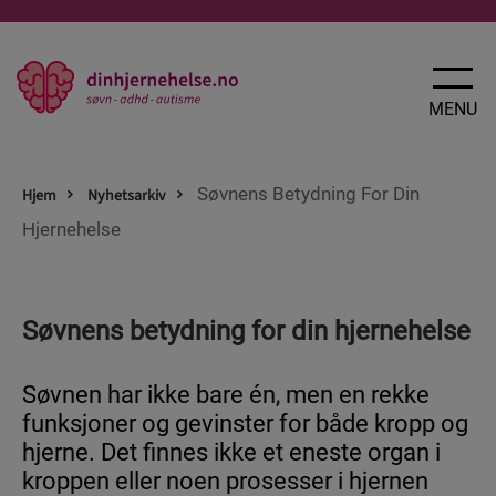
X
LUKK
MENU
Søvnens Betydning For Din
Hjem
Nyhetsarkiv
Hjernehelse
SØVN
Søvnens betydning for din hjernehelse
Nyheter
Slik takler du søvnproblemer
Søvnen har ikke bare én, men en rekke
3 tips for bedre søvn
funksjoner og gevinster for både kropp og
Søvnens betydning for din hjernehelse
hjerne. Det finnes ikke et eneste organ i
kroppen eller noen prosesser i hjernen
Rutiner er digg for søvnen