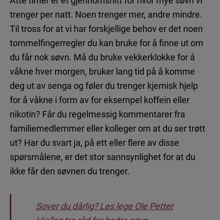
Åtte timer er et gjennomsnitt for hvor mye søvn vi
trenger per natt. Noen trenger mer, andre mindre.
Til tross for at vi har forskjellige behov er det noen
tommelfingerregler du kan bruke for å finne ut om
du får nok søvn. Må du bruke vekkerklokke for å
våkne hver morgen, bruker lang tid på å komme
deg ut av senga og føler du trenger kjemisk hjelp
for å våkne i form av for eksempel koffein eller
nikotin? Får du regelmessig kommentarer fra
familiemedlemmer eller kolleger om at du ser trøtt
ut? Har du svart ja, på ett eller flere av disse
spørsmålene, er det stor sannsynlighet for at du
ikke får den søvnen du trenger.
Sover du dårlig? Les lege Ole Petter