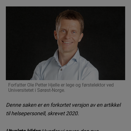
Forfatter Ole Petter Hjelle er lege og førstelektor ved
Universitetet i Sørøst-Norge.
Denne saken er en forkortet versjon av en artikkel
til helsepersonell, skrevet 2020.