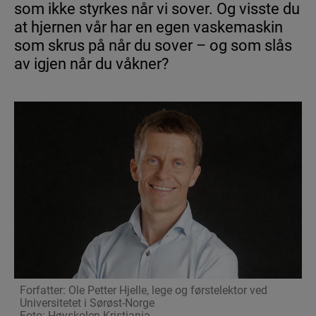
som ikke styrkes når vi sover. Og visste du
at hjernen vår har en egen vaskemaskin
som skrus på når du sover – og som slås
av igjen når du våkner?
ADHD
Nyheter
ADHD hos voksne
ADHD verktøy
ADHD hos barn
Leve med ADHD
AUTISME
Forfatter: Ole Petter Hjelle, lege og førstelektor ved
Nyheter
Universitetet i Sørøst-Norge
Foto: Høyskolen Kristiania