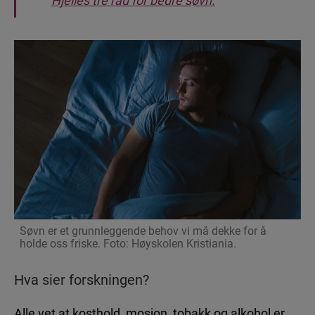
Hjelles tre råd for bedre søvn.
Søvn er et grunnleggende behov vi må dekke for å
holde oss friske. Foto: Høyskolen Kristiania.
Hva sier forskningen?
Alle vet at kosthold, mosjon, tobakk og alkohol er