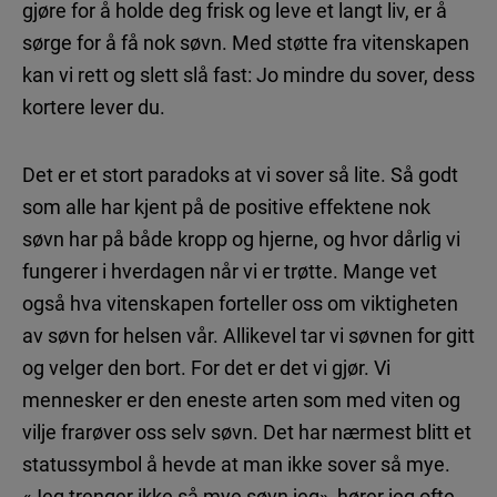
gjøre for å holde deg frisk og leve et langt liv, er å
sørge for å få nok søvn. Med støtte fra vitenskapen
kan vi rett og slett slå fast: Jo mindre du sover, dess
kortere lever du.
Det er et stort paradoks at vi sover så lite. Så godt
som alle har kjent på de positive effektene nok
søvn har på både kropp og hjerne, og hvor dårlig vi
fungerer i hverdagen når vi er trøtte. Mange vet
også hva vitenskapen forteller oss om viktigheten
av søvn for helsen vår. Allikevel tar vi søvnen for gitt
og velger den bort. For det er det vi gjør. Vi
mennesker er den eneste arten som med viten og
vilje frarøver oss selv søvn. Det har nærmest blitt et
statussymbol å hevde at man ikke sover så mye.
«Jeg trenger ikke så mye søvn jeg», hører jeg ofte