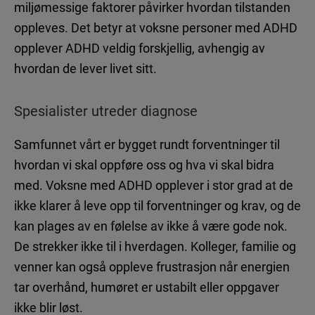
miljømessige faktorer påvirker hvordan tilstanden
Autisme – hva vet vi?
oppleves. Det betyr at voksne personer med ADHD
Søvnproblemer som følge av autisme
opplever ADHD veldig forskjellig, avhengig av
hvordan de lever livet sitt.
Spesialister utreder diagnose
HJERNEHELSE
Nyheter
Samfunnet vårt er bygget rundt forventninger til
hvordan vi skal oppføre oss og hva vi skal bidra
Uten hjernehelse – ingen annen helse
med. Voksne med ADHD opplever i stor grad at de
Vår mystiske, fantastiske hjerne
ikke klarer å leve opp til forventninger og krav, og de
kan plages av en følelse av ikke å være gode nok.
De strekker ikke til i hverdagen. Kolleger, familie og
venner kan også oppleve frustrasjon når energien
Ansvarlig utgiver: Takeda AS
tar overhånd, humøret er ustabilt eller oppgaver
ikke blir løst.