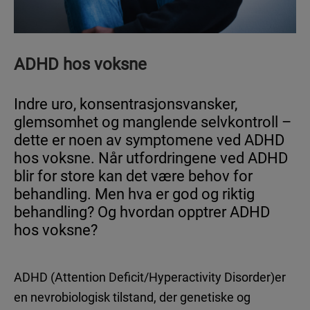
ADHD hos voksne
ADHD
Nyheter
Indre uro, konsentrasjonsvansker,
glemsomhet og manglende selvkontroll –
ADHD hos voksne
dette er noen av symptomene ved ADHD
ADHD verktøy
hos voksne. Når utfordringene ved ADHD
ADHD hos barn
blir for store kan det være behov for
Leve med ADHD
behandling. Men hva er god og riktig
behandling? Og hvordan opptrer ADHD
hos voksne?
AUTISME
ADHD (Attention Deficit/Hyperactivity Disorder)er
en nevrobiologisk tilstand, der genetiske og
Nyheter